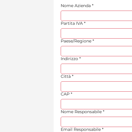
Nome Azienda
*
Partita IVA
*
Paese/Regione
*
Indirizzo su più righe
Indirizzo
*
Città
*
CAP
*
Nome Responsabile
*
Email Responsabile
*