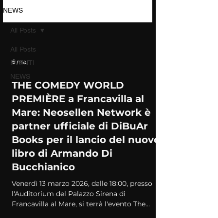
NEWS
All Posts
All Posts
6 mar
EVENTI
NEWS
THE COMEDY WORLD
PREMIÈRE a Francavilla al
Mare: Neosellen Network è
partner ufficiale di DiBuAr
Books per il lancio del nuovo
libro di Armando Di
Bucchianico
Venerdì 13 marzo 2026, dalle 18:00, presso
l'Auditorium del Palazzo Sirena di
Francavilla al Mare, si terrà l'evento The
Comedy World Première, patrocinato dal